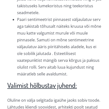
takistuseks lumekoristus ning teekoristus
seadmetele.
Paari sentimeetrist pinnasest väljaulatuv serv
aga takistab tõhusalt näiteks kruusa või mõne
muu katte valgumist murule või muule
pinnasele. Samuti on mõne sentimeetrine
väljaulatuv ääris piiritähiseks aladele, kus ei
ole sobilik jalutada . Esteetilisest
vaatepunktist mängib serva kõrgus ja paksus
olulist rolli. Serv aitab luua kujundust ning
määratleb selle avaldumist.
Valimist hõlbustav juhend:
Oluline on välja selgitada igaühe jaoks sobiv toode.
Lähtudes kliendi soovidest, arhitekti poolt seatud