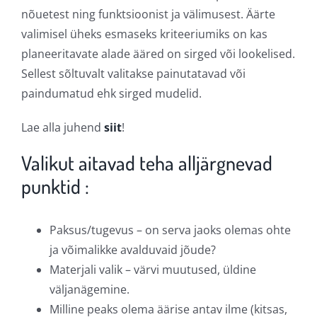
nõuetest ning funktsioonist ja välimusest. Äärte
valimisel üheks esmaseks kriteeriumiks on kas
planeeritavate alade ääred on sirged või lookelised.
Sellest sõltuvalt valitakse painutatavad või
paindumatud ehk sirged mudelid.
Lae alla juhend
siit
!
Valikut aitavad teha alljärgnevad
punktid :
Paksus/tugevus – on serva jaoks olemas ohte
ja võimalikke avalduvaid jõude?
Materjali valik – värvi muutused, üldine
väljanägemine.
Milline peaks olema äärise antav ilme (kitsas,