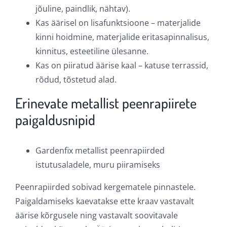
jõuline, paindlik, nähtav).
Kas äärisel on lisafunktsioone – materjalide
kinni hoidmine, materjalide eritasapinnalisus,
kinnitus, esteetiline ülesanne.
Kas on piiratud äärise kaal – katuse terrassid,
rõdud, tõstetud alad.
Erinevate metallist peenrapiirete
paigaldusnipid
Gardenfix metallist peenrapiirded
istutusaladele, muru piiramiseks
Peenrapiirded sobivad kergematele pinnastele.
Paigaldamiseks kaevatakse ette kraav vastavalt
äärise kõrgusele ning vastavalt soovitavale