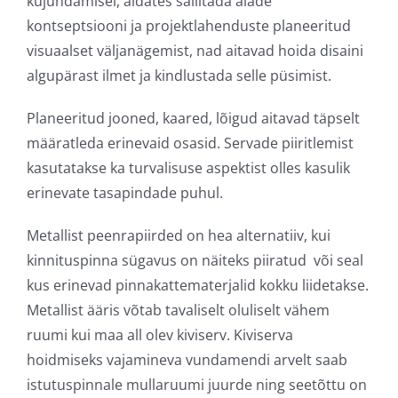
kujundamisel, aidates säilitada alade
kontseptsiooni ja projektlahenduste planeeritud
visuaalset väljanägemist, nad aitavad hoida disaini
algupärast ilmet ja kindlustada selle püsimist.
Planeeritud jooned, kaared, lõigud aitavad täpselt
määratleda erinevaid osasid. Servade piiritlemist
kasutatakse ka turvalisuse aspektist olles kasulik
erinevate tasapindade puhul.
Metallist peenrapiirded on hea alternatiiv, kui
kinnituspinna sügavus on näiteks piiratud või seal
kus erinevad pinnakattematerjalid kokku liidetakse.
Metallist ääris võtab tavaliselt oluliselt vähem
ruumi kui maa all olev kiviserv. Kiviserva
hoidmiseks vajamineva vundamendi arvelt saab
istutuspinnale mullaruumi juurde ning seetõttu on