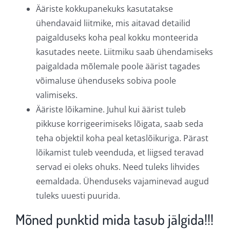
Ääriste kokkupanekuks kasutatakse
ühendavaid liitmike, mis aitavad detailid
paigalduseks koha peal kokku monteerida
kasutades neete. Liitmiku saab ühendamiseks
paigaldada mõlemale poole äärist tagades
võimaluse ühenduseks sobiva poole
valimiseks.
Ääriste lõikamine. Juhul kui äärist tuleb
pikkuse korrigeerimiseks lõigata, saab seda
teha objektil koha peal ketaslõikuriga. Pärast
lõikamist tuleb veenduda, et liigsed teravad
servad ei oleks ohuks. Need tuleks lihvides
eemaldada. Ühenduseks vajaminevad augud
tuleks uuesti puurida.
Mõned punktid mida tasub jälgida!!!