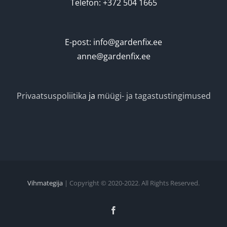
Telefon: +372 504 1665
E-post: info@gardenfix.ee
anne@gardenfix.ee
Privaatsuspoliitika
ja
müügi- ja tagastustingimused
Vihmategija
| Copyright © 2020-2022. All Rights Reserved.
Facebook