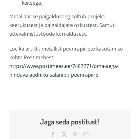
kaitsega.
Metalläärise paigaldusaeg sõltub projekti
keerukusest ja paigaldajate oskustest. Samuti
ettevalmistustööde korraldusest.
Loe ka artiklit metallist peenrapiirete kasutamise
kohta Postimehest:
https://www.postimees.ee/7487271/oma-aega-
hindava-aedniku-salanipp-peenrapiire
Jaga seda postitust!
Facebook
X
WhatsApp
Email