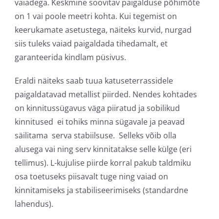
vaiadega. Keskmine soovitav paigalduse põhimõte
on 1 vai poole meetri kohta. Kui tegemist on
keerukamate asetustega, näiteks kurvid, nurgad
siis tuleks vaiad paigaldada tihedamalt, et
garanteerida kindlam püsivus.
Eraldi näiteks saab tuua katuseterrassidele
paigaldatavad metallist piirded. Nendes kohtades
on kinnitussügavus väga piiratud ja sobilikud
kinnitused ei tohiks minna sügavale ja peavad
säilitama serva stabiilsuse. Selleks võib olla
alusega vai ning serv kinnitatakse selle külge (eri
tellimus). L-kujulise piirde korral pakub taldmiku
osa toetuseks piisavalt tuge ning vaiad on
kinnitamiseks ja stabiliseerimiseks (standardne
lahendus).