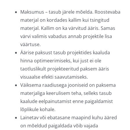
Maksumus – tasub järele mõelda. Roostevaba
materjal on kordades kallim kui tsingitud
materjal. Kallim on ka värvitud ääris. Samas
värvi valimis vabadus annab projektile lisa
väärtuse.
Äärise paksust tasub projektides kaaluda
hinna optimeerimiseks, kui just ei ole
taotluslikult projekteeritud paksem ääris
visuaalse efekti saavutamiseks.
Väiksema raadiusega jooniseid on paksema
materjaliga keerulisem teha, selleks tasub
kaalude eelpainutamist enne paigaldamist
lõplikule kohale.
Lainetav või ebatasane maapind kuhu ääred
on mõeldud paigaldada võib vajada