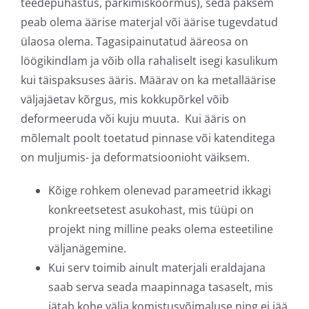
teedepuhastus, parkimiskoormus), seda paksem
peab olema äärise materjal või äärise tugevdatud
ülaosa olema. Tagasipainutatud ääreosa on
löögikindlam ja võib olla rahaliselt isegi kasulikum
kui täispaksuses ääris. Määrav on ka metalläärise
väljajäetav kõrgus, mis kokkupõrkel võib
deformeeruda või kuju muuta. Kui ääris on
mõlemalt poolt toetatud pinnase või katenditega
on muljumis- ja deformatsioonioht väiksem.
Kõige rohkem olenevad parameetrid ikkagi
konkreetsetest asukohast, mis tüüpi on
projekt ning milline peaks olema esteetiline
väljanägemine.
Kui serv toimib ainult materjali eraldajana
saab serva seada maapinnaga tasaselt, mis
jätab kohe välja komistusvõimaluse ning ei jää