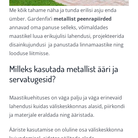
Me kõik tahame näha ja tunda erilisi asju enda
ümber. Gardenfix’i
metallist peenrapiirded
annavad oma panuse selleks, võimaldades
maastikel luua erikujulisi lahendusi, projekteerida
disainkujundusi ja panustada linnamaastike ning
looduse liitmisse.
Milleks kasutada metallist ääri ja
servatugesid?
Maastikuehituses on väga palju ja väga erinevaid
lahendusi kuidas väliskeskkonnas alasid, piirkondi
ja materjale eraldada ning ääristada.
Ääriste kasutamise on oluline osa väliskeskkonna