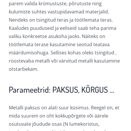
parem valida kriimustuste, põrutuste ning
kulumiste suhtes vastupidavamad materjalid.
Nendeks on tsingitud teras ja töötlemata teras.
Kaaludes puuduseid ja eeliseid saab teha parima
valiku konkreetse asukoha jaoks. Näiteks on
töötlemata terase kasutamine seotud teatava
määrdumisohuga. Sellises kohas oleks tsingitud ,
roostevaba metalli või värvitud metalli kasutamine
otstarbekam.
Parameetrid: PAKSUS, KÕRGUS …
Metalli paksus on alati suur küsimus. Reegel on, et
mida suurem on oht kokkupõrgete või äärele
osutuvate jõudude osas (N lumekoristus,