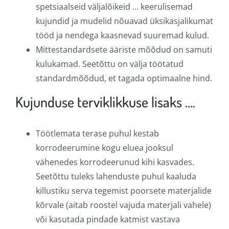
spetsiaalseid väljalõikeid … keerulisemad
kujundid ja mudelid nõuavad üksikasjalikumat
tööd ja nendega kaasnevad suuremad kulud.
Mittestandardsete ääriste mõõdud on samuti
kulukamad. Seetõttu on välja töötatud
standardmõõdud, et tagada optimaalne hind.
Kujunduse terviklikkuse lisaks ….
Töötlemata terase puhul kestab
korrodeerumine kogu eluea jooksul
vähenedes korrodeerunud kihi kasvades.
Seetõttu tuleks lahenduste puhul kaaluda
killustiku serva tegemist poorsete materjalide
kõrvale (aitab roostel vajuda materjali vahele)
või kasutada pindade katmist vastava