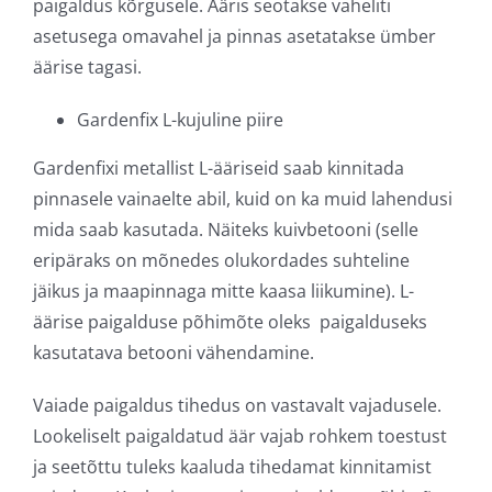
paigaldus kõrgusele. Ääris seotakse vaheliti
asetusega omavahel ja pinnas asetatakse ümber
äärise tagasi.
Gardenfix L-kujuline piire
Gardenfixi metallist L-ääriseid saab kinnitada
pinnasele vainaelte abil, kuid on ka muid lahendusi
mida saab kasutada. Näiteks kuivbetooni (selle
eripäraks on mõnedes olukordades suhteline
jäikus ja maapinnaga mitte kaasa liikumine). L-
äärise paigalduse põhimõte oleks paigalduseks
kasutatava betooni vähendamine.
Vaiade paigaldus tihedus on vastavalt vajadusele.
Lookeliselt paigaldatud äär vajab rohkem toestust
ja seetõttu tuleks kaaluda tihedamat kinnitamist