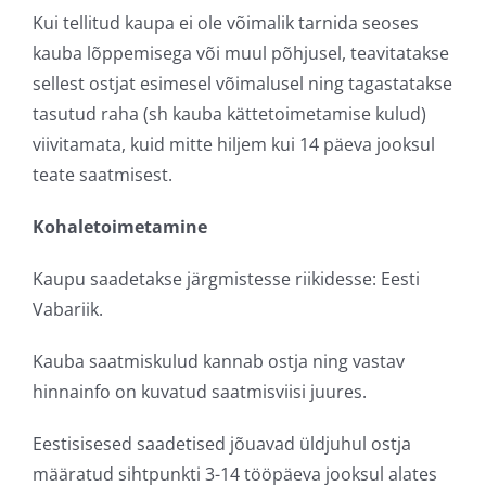
Kui tellitud kaupa ei ole võimalik tarnida seoses
kauba lõppemisega või muul põhjusel, teavitatakse
sellest ostjat esimesel võimalusel ning tagastatakse
tasutud raha (sh kauba kättetoimetamise kulud)
viivitamata, kuid mitte hiljem kui 14 päeva jooksul
teate saatmisest.
Kohaletoimetamine
Kaupu saadetakse järgmistesse riikidesse: Eesti
Vabariik.
Kauba saatmiskulud kannab ostja ning vastav
hinnainfo on kuvatud saatmisviisi juures.
Eestisisesed saadetised jõuavad üldjuhul ostja
määratud sihtpunkti 3-14 tööpäeva jooksul alates