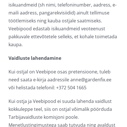
isikuandmeid (sh nimi, telefoninumber, aadress, e-
maili aadress, pangarekvisiidid) ainult tellimuse
töötlemiseks ning kauba ostjale saatmiseks.
Veebipood edastab isikuandmeid veoteenust
pakkuvale ettevõtetele selleks, et kohale toimetada
kaupa.
Vaidluste lahendamine
Kui ostjal on Veebipoe osas pretensioone, tuleb
need saata e-kirja aadressile anne@gardenfix.ee
või helistada telefonil: +372 504 1665
Kui ostja ja Veebipood ei suuda lahenda vaidlust
kokkuleppe teel, siis on ostjal võimalik pöörduda
Tarbijavaidluste komisjoni poole.
Menetlustingimustega saab tutvuda ning avaldust