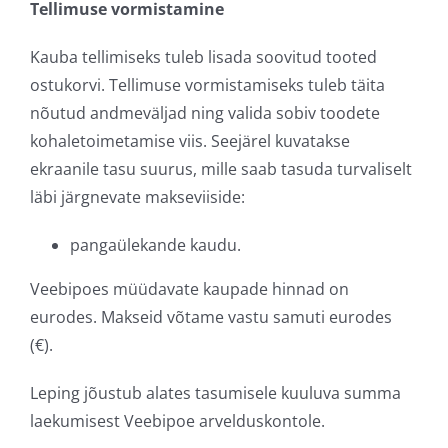
Tellimuse vormistamine
Kauba tellimiseks tuleb lisada soovitud tooted
ostukorvi. Tellimuse vormistamiseks tuleb täita
nõutud andmeväljad ning valida sobiv toodete
kohaletoimetamise viis. Seejärel kuvatakse
ekraanile tasu suurus, mille saab tasuda turvaliselt
läbi järgnevate makseviiside:
pangaülekande kaudu.
Veebipoes müüdavate kaupade hinnad on
eurodes. Makseid võtame vastu samuti eurodes
(€).
Leping jõustub alates tasumisele kuuluva summa
laekumisest Veebipoe arvelduskontole.