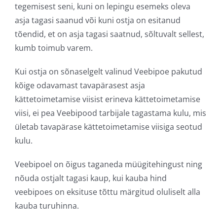
tegemisest seni, kuni on lepingu esemeks oleva
asja tagasi saanud või kuni ostja on esitanud
tõendid, et on asja tagasi saatnud, sõltuvalt sellest,
kumb toimub varem.
Kui ostja on sõnaselgelt valinud Veebipoe pakutud
kõige odavamast tavapärasest asja
kättetoimetamise viisist erineva kättetoimetamise
viisi, ei pea Veebipood tarbijale tagastama kulu, mis
ületab tavapärase kättetoimetamise viisiga seotud
kulu.
Veebipoel on õigus taganeda müügitehingust ning
nõuda ostjalt tagasi kaup, kui kauba hind
veebipoes on eksituse tõttu märgitud oluliselt alla
kauba turuhinna.