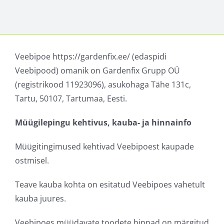
Veebipoe https://gardenfix.ee/ (edaspidi
Veebipood) omanik on Gardenfix Grupp OÜ
(registrikood 11923096), asukohaga Tähe 131c,
Tartu, 50107, Tartumaa, Eesti.
Müügilepingu kehtivus, kauba- ja hinnainfo
Müügitingimused kehtivad Veebipoest kaupade
ostmisel.
Teave kauba kohta on esitatud Veebipoes vahetult
kauba juures.
Veebipoes müüdavate toodete hinnad on märgitud