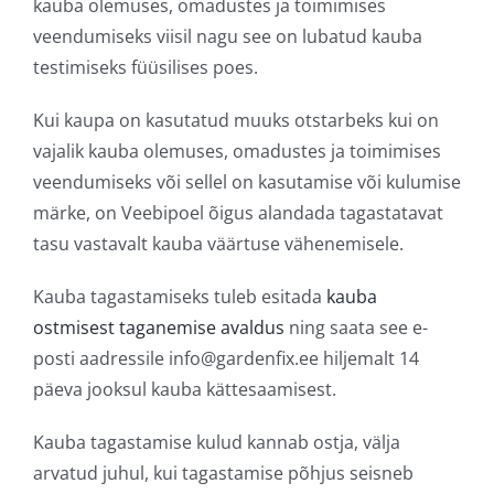
kauba olemuses, omadustes ja toimimises
veendumiseks viisil nagu see on lubatud kauba
testimiseks füüsilises poes.
Kui kaupa on kasutatud muuks otstarbeks kui on
vajalik kauba olemuses, omadustes ja toimimises
veendumiseks või sellel on kasutamise või kulumise
märke, on Veebipoel õigus alandada tagastatavat
tasu vastavalt kauba väärtuse vähenemisele.
Kauba tagastamiseks tuleb esitada
kauba
ostmisest taganemise avaldus
ning saata see e-
posti aadressile info@gardenfix.ee hiljemalt 14
päeva jooksul kauba kättesaamisest.
Kauba tagastamise kulud kannab ostja, välja
arvatud juhul, kui tagastamise põhjus seisneb