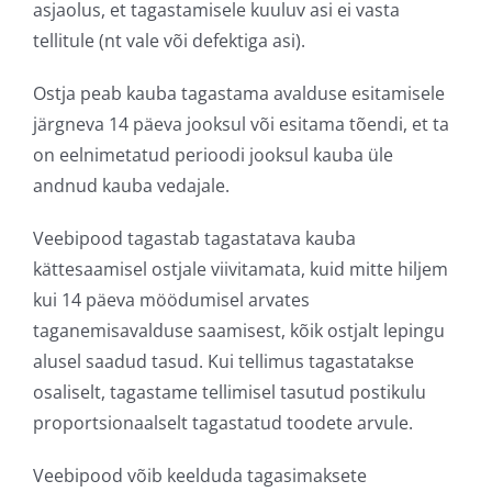
asjaolus, et tagastamisele kuuluv asi ei vasta
tellitule (nt vale või defektiga asi).
Ostja peab kauba tagastama avalduse esitamisele
järgneva 14 päeva jooksul või esitama tõendi, et ta
on eelnimetatud perioodi jooksul kauba üle
andnud kauba vedajale.
Veebipood tagastab tagastatava kauba
kättesaamisel ostjale viivitamata, kuid mitte hiljem
kui 14 päeva möödumisel arvates
taganemisavalduse saamisest, kõik ostjalt lepingu
alusel saadud tasud. Kui tellimus tagastatakse
osaliselt, tagastame tellimisel tasutud postikulu
proportsionaalselt tagastatud toodete arvule.
Veebipood võib keelduda tagasimaksete