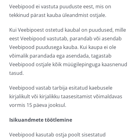
Veebipood ei vastuta puuduste eest, mis on
tekkinud pärast kauba üleandmist ostjale.
Kui Veebipoest ostetud kaubal on puudused, mille
eest Veebipood vastutab, parandab või asendab
Veebipood puudusega kauba. Kui kaupa ei ole
võimalik parandada ega asendada, tagastab
Veebipood ostjale kõik müügilepinguga kaasnenud
tasud.
Veebipood vastab tarbija esitatud kaebusele
kirjalikult või kirjalikku taasesitamist võimaldavas
vormis 15 päeva jooksul.
Isikuandmete töötlemine
Veebipood kasutab ostja poolt sisestatud