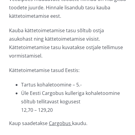
toodete juurde. Hinnale lisandub tasu kauba
kättetoimetamise eest.
Kauba kättetoimetamise tasu sõltub ostja
asukohast ning kättetoimetamise viisist.
Kättetoimetamise tasu kuvatakse ostjale tellimuse
vormistamisel.
Kättetoimetamise tasud Eestis:
Tartus kohaletoomine – 5.-
Üle Eesti Cargobus kulleriga kohaletoomine
sõltub tellitavast kogusest
12,70 – 129,20
Kaup saadetakse
Cargobus
kaudu.