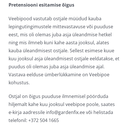
Pretensiooni esitamise õigus
Veebipood vastutab ostjale müüdud kauba
lepingutingimustele mittevastavuse või puuduse
eest, mis oli olemas juba asja üleandmise hetkel
ning mis ilmneb kuni kahe aasta jooksul, alates
kauba üleandmisest ostjale. Sellest esimese kuue
kuu jooksul asja üleandmisest ostjale eeldatakse, et
puudus oli olemas juba asja üleandmise ajal.
Vastava eelduse ümberlükkamine on Veebipoe
kohustus.
Ostjal on õigus puuduse ilmnemisel pöörduda
hiljemalt kahe kuu jooksul veebipoe poole, saates
e-kirja aadressile info@gardenfix.ee või helistada
telefonil: +372 504 1665