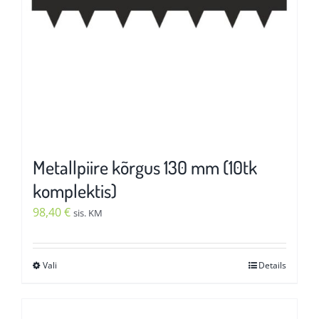
Metallpiire kõrgus 130 mm (10tk
komplektis)
98,40
€
sis. KM
Vali
Details
Sellel
tootel
on