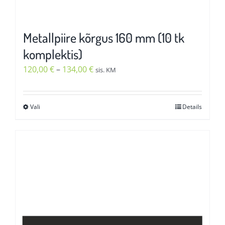
Metallpiire kõrgus 160 mm (10 tk
komplektis)
Hinnavahemik:
120,00
€
–
134,00
€
sis. KM
120,00 €
kuni
Vali
Details
Sellel
134,00 €
tootel
on
mitu
varianti.
Valikuid
saab
teha
tootelehel.