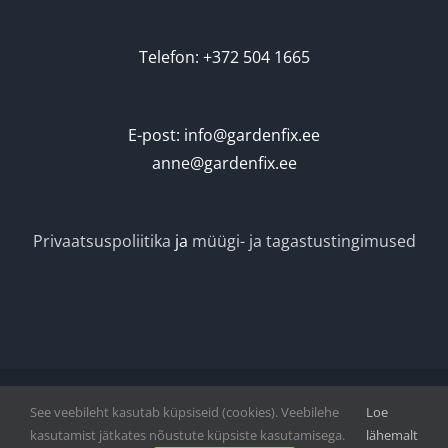
Telefon: +372 504 1665
E-post: info@gardenfix.ee
anne@gardenfix.ee
Privaatsuspoliitika
ja
müügi- ja tagastustingimused
See veebileht kasutab küpsiseid (cookies). Veebilehe
Loe
Vihmategija
| Copyright © 2020-2022. All Rights Reserved.
kasutamist jätkates nõustute küpsiste kasutamisega.
lähemalt