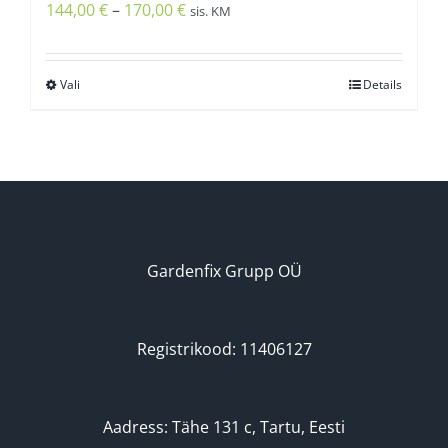
Hinnavahemik:
144,00
€
–
170,00
€
sis. KM
144,00 €
kuni
Vali
Details
Sellel
170,00 €
tootel
on
mitu
varianti.
Valikuid
saab
Gardenfix Grupp OÜ
teha
tootelehel.
Registrikood: 11406127
Aadress: Tähe 131 c, Tartu, Eesti