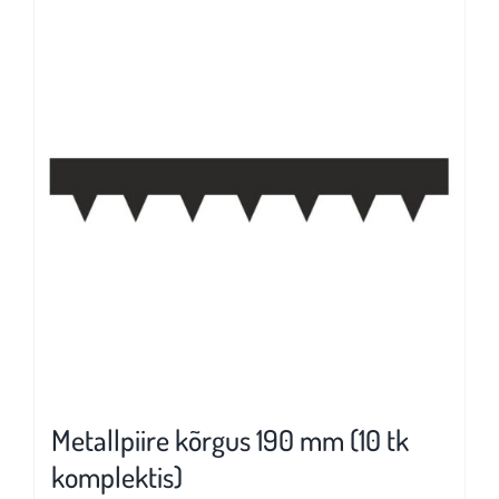
mitu
varianti.
Valikuid
saab
teha
tootelehel.
Metallpiire kõrgus 190 mm (10 tk
komplektis)