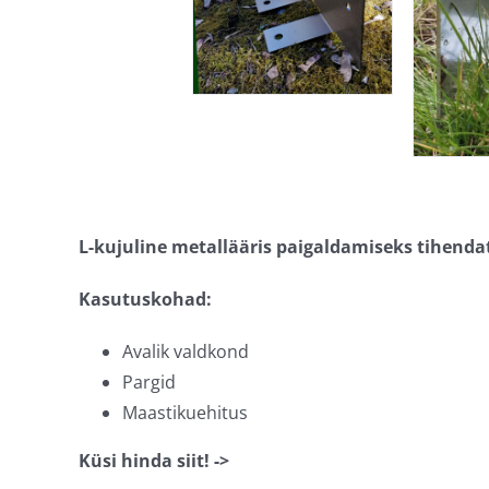
L-kujuline metallääris paigaldamiseks tihenda
Kasutuskohad:
Avalik valdkond
Pargid
Maastikuehitus
Küsi hinda siit! ->