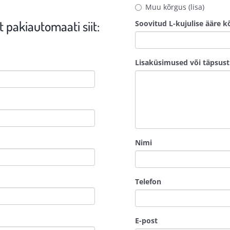
Muu kõrgus (lisa)
t pakiautomaati siit:
Soovitud L-kujulise ääre k
Lisaküsimused või täpsus
Nimi
Telefon
E-post