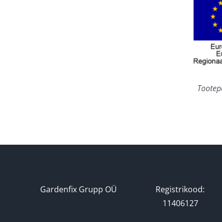
Tootep
Gardenfix Grupp OÜ
Registrikood:
11406127