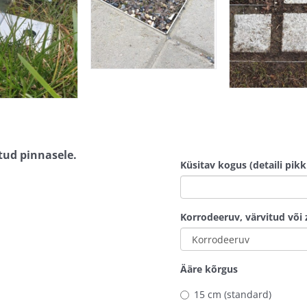
tud pinnasele.
Küsitav kogus (detaili pik
Korrodeeruv, värvitud või zi
Ääre kõrgus
15 cm (standard)