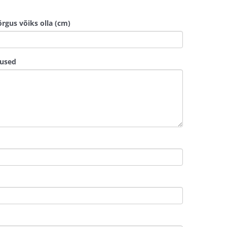
õrgus võiks olla (cm)
tused