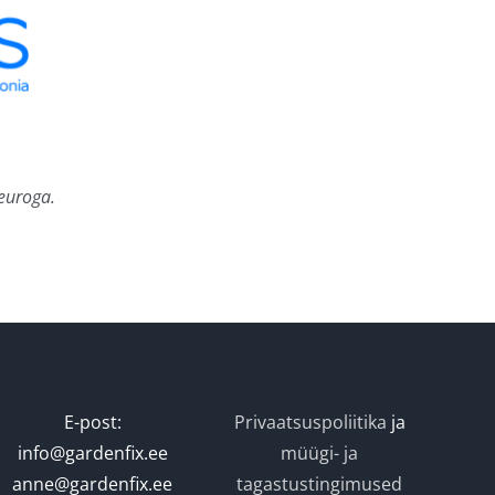
euroga.
E-post:
Privaatsuspoliitika
ja
info@gardenfix.ee
müügi- ja
anne@gardenfix.ee
tagastustingimused