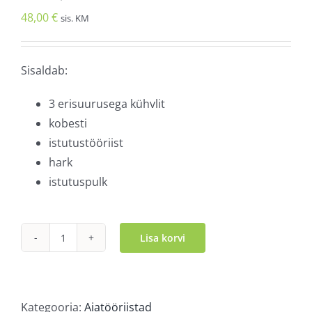
48,00
€
sis. KM
Sisaldab:
3 erisuurusega kühvlit
kobesti
istutustööriist
hark
istutuspulk
Lisa korvi
7-
osaline
aiatööristade
komplekt
Kategooria:
Aiatööriistad