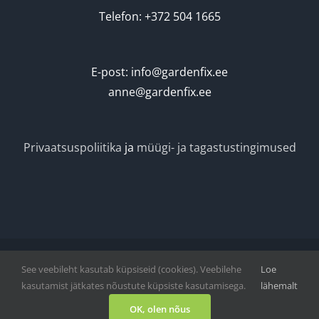
Telefon: +372 504 1665
E-post: info@gardenfix.ee
anne@gardenfix.ee
Privaatsuspoliitika
ja
müügi- ja tagastustingimused
See veebileht kasutab küpsiseid (cookies). Veebilehe
Loe
Vihmategija
| Copyright © 2020-2022. All Rights Reserved.
kasutamist jätkates nõustute küpsiste kasutamisega.
lähemalt
Facebook
OK, olen nõus