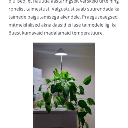
olulised, et nautida aastaringselt värskeid ürte ning
rohelist taimestust. Valgustust saab suurendada ka
taimede paigutamisega akendele. Praeguseaegsed
mitmekihilised aknaklaasid ei lase taimedele ligi ka
õuest kumavaid madalamaid temperatuure.