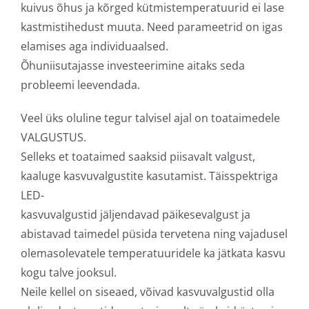
kuivus õhus ja kõrged kütmistemperatuurid ei lase
kastmistihedust muuta. Need parameetrid on igas
elamises aga individuaalsed.
Õhuniisutajasse investeerimine aitaks seda
probleemi leevendada.
Veel üks oluline tegur talvisel ajal on toataimedele
VALGUSTUS.
Selleks et toataimed saaksid piisavalt valgust,
kaaluge kasvuvalgustite kasutamist. Täisspektriga
LED-
kasvuvalgustid jäljendavad päikesevalgust ja
abistavad taimedel püsida tervetena ning vajadusel
olemasolevatele temperatuuridele ka jätkata kasvu
kogu talve jooksul.
Neile kellel on siseaed, võivad kasvuvalgustid olla