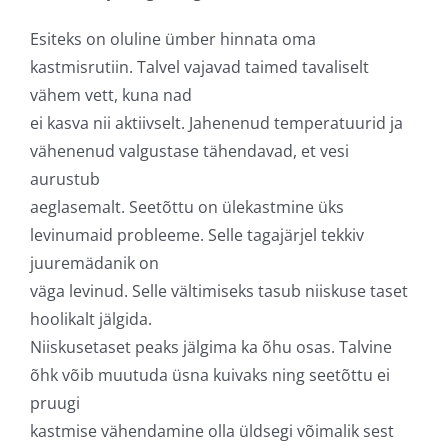
Esiteks on oluline ümber hinnata oma
kastmisrutiin. Talvel vajavad taimed tavaliselt
vähem vett, kuna nad
ei kasva nii aktiivselt. Jahenenud temperatuurid ja
vähenenud valgustase tähendavad, et vesi
aurustub
aeglasemalt. Seetõttu on ülekastmine üks
levinumaid probleeme. Selle tagajärjel tekkiv
juuremädanik on
väga levinud. Selle vältimiseks tasub niiskuse taset
hoolikalt jälgida.
Niiskusetaset peaks jälgima ka õhu osas. Talvine
õhk võib muutuda üsna kuivaks ning seetõttu ei
pruugi
kastmise vähendamine olla üldsegi võimalik sest