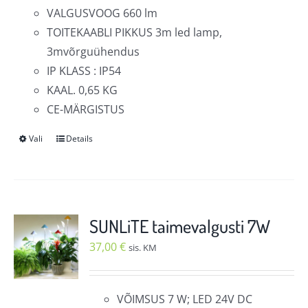
VALGUSVOOG 660 lm
TOITEKAABLI PIKKUS 3m led lamp,
3mvõrguühendus
IP KLASS : IP54
KAAL. 0,65 KG
CE-MÄRGISTUS
Vali
Details
Sellel
tootel
on
mitu
varianti.
SUNLiTE taimevalgusti 7W
Valikuid
37,00
€
sis. KM
saab
teha
tootelehel.
VÕIMSUS 7 W; LED 24V DC