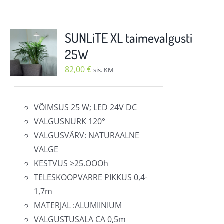
on
mitu
varianti.
SUNLiTE XL taimevalgusti
Valikuid
25W
saab
82,00
€
sis. KM
teha
tootelehel.
VÕIMSUS 25 W; LED 24V DC
VALGUSNURK 120°
VALGUSVÄRV: NATURAALNE
VALGE
KESTVUS ≥25.OOOh
TELESKOOPVARRE PIKKUS 0,4-
1,7m
MATERJAL :ALUMIINIUM
VALGUSTUSALA CA 0,5m