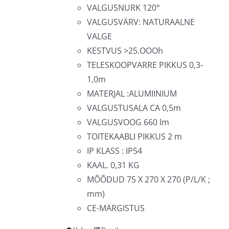
VALGUSNURK 120°
VALGUSVÄRV: NATURAALNE
VALGE
KESTVUS >25.OOOh
TELESKOOPVARRE PIKKUS 0,3-
1,0m
MATERJAL :ALUMIINIUM
VALGUSTUSALA CA 0,5m
VALGUSVOOG 660 lm
TOITEKAABLI PIKKUS 2 m
IP KLASS : IP54
KAAL. 0,31 KG
MÕÕDUD 75 X 270 X 270 (P/L/K ;
mm)
CE-MÄRGISTUS