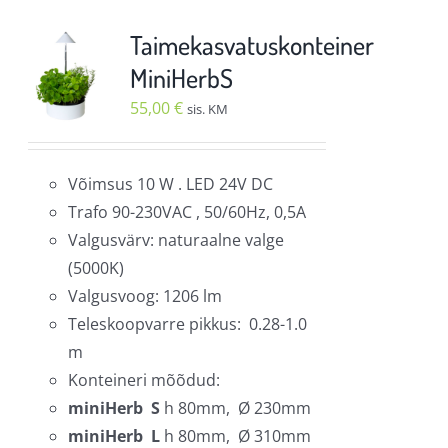
mitu
varianti.
Taimekasvatuskonteiner
Valikuid
MiniHerbS
saab
55,00
€
sis. KM
teha
tootelehel.
Võimsus 10 W . LED 24V DC
Trafo 90-230VAC , 50/60Hz, 0,5A
Valgusvärv: naturaalne valge
(5000K)
Valgusvoog: 1206 lm
Teleskoopvarre pikkus: 0.28-1.0
m
Konteineri mõõdud:
miniHerb S
h 80mm, Ø 230mm
miniHerb L
h 80mm, Ø 310mm