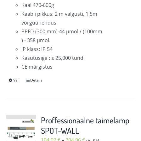
Kaal 470-600g
Kaabli pikkus: 2 m valgusti, 1,5m
võrguühendus
PPFD (300 mm)-44 µmol / (100mm
) - 358 µmol.
IP klass: IP 54
Kasutusiga : ≥ 25,000 tundi
CE.märgistus
Vali
Details
Sellel
tootel
on
mitu
varianti.
Proffessionaalne taimelamp
Valikuid
SPOT-WALL
saab
Hinnavahemik:
104,92
€
–
204,96
€
sis. KM