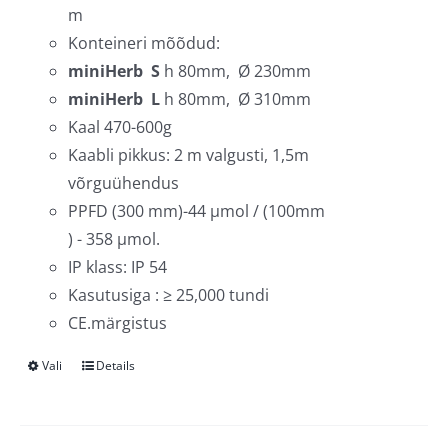
m
Konteineri mõõdud:
miniHerb S
h 80mm, Ø 230mm
miniHerb L
h 80mm, Ø 310mm
Kaal 470-600g
Kaabli pikkus: 2 m valgusti, 1,5m
võrguühendus
PPFD (300 mm)-44 µmol / (100mm
) - 358 µmol.
IP klass: IP 54
Kasutusiga : ≥ 25,000 tundi
CE.märgistus
Vali
Details
Sellel
tootel
on