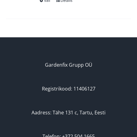
Vali
Details
Sellel
tootel
on
mitu
varianti.
Valikuid
saab
teha
Gardenfix Grupp OÜ
tootelehel.
Registrikood: 11406127
Aadress: Tähe 131 c, Tartu, Eesti
Telefon: +372 504 1665