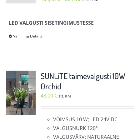
teha
104,92 €
tootelehel.
kuni
LED VALGUSTI SISETINGIMUSTESSE
204,96 €
Vali
Details
Sellel
tootel
on
mitu
varianti.
SUNLiTE taimevalgusti 10W
Valikuid
Orchid
saab
43,00
€
sis. KM
teha
tootelehel.
VÕIMSUS 10 W; LED 24V DC
VALGUSNURK 120°
VALGUSVÄRV: NATURAALNE