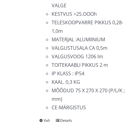
VALGE
KESTVUS >25.OOOh
TELESKOOPVARRE PIKKUS 0,28-
1,0m
MATERJAL :ALUMIINIUM
VALGUSTUSALA CA 0,5m
VALGUSVOOG 1206 lm
TOITEKAABLI PIKKUS 2 m
IP KLASS : IP54
KAAL. 0,3 KG
MÕÕDUD 75 X 270 X 270 (P/L/K ;
mm)
CE-MÄRGISTUS
Vali
Details
Sellel
tootel