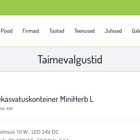
-Pood
Firmast
Tooted
Teenused
Juhised
Gale
Taimevalgustid
kasvatuskonteiner MiniHerb L
sis. KM
imsus 10 W . LED 24V DC