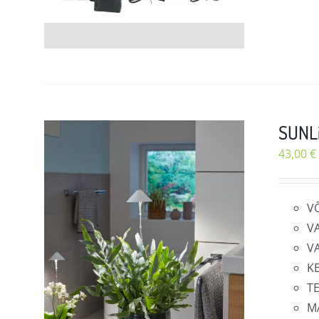
SUNLi
43,00
€
V
V
V
K
T
M