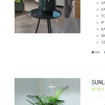
V
V
T
IP
KA
MÕ
C
Vali
SUNLi
82,00
€