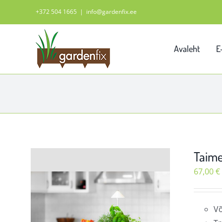
Skip
+372 504 1665
|
info@gardenfix.ee
to
content
Avaleht
E
Taime
67,00
€
Võ