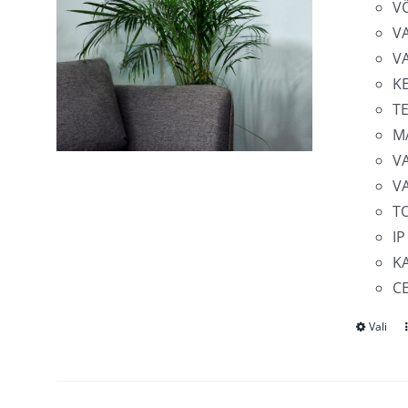
V
V
V
K
T
M
V
V
T
IP
KA
C
Vali