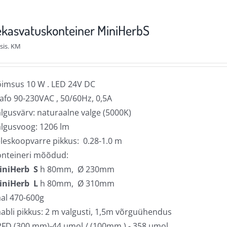
mitu
varianti.
kasvatuskonteiner MiniHerbS
Valikuid
sis. KM
saab
teha
tootelehel.
imsus 10 W . LED 24V DC
afo 90-230VAC , 50/60Hz, 0,5A
lgusvärv: naturaalne valge (5000K)
lgusvoog: 1206 lm
leskoopvarre pikkus: 0.28-1.0 m
onteineri mõõdud:
iniHerb S
h 80mm, Ø 230mm
iniHerb L
h 80mm, Ø 310mm
al 470-600g
abli pikkus: 2 m valgusti, 1,5m võrguühendus
FD (300 mm)-44 µmol / (100mm ) - 358 µmol.