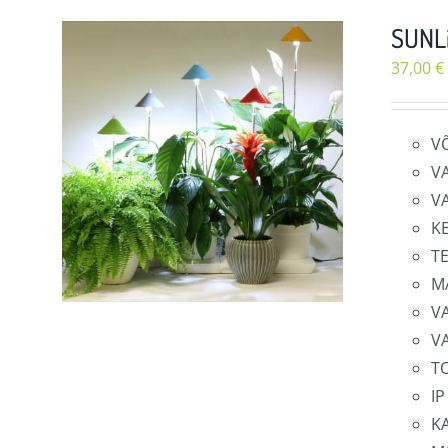
SUNLi
37,00
€
V
V
V
K
T
M
V
V
T
IP
KA