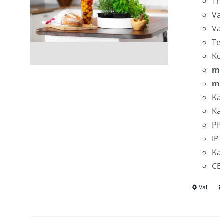
Tr
Va
Va
Te
K
m
m
Ka
Ka
PP
IP
Ka
CE
Vali