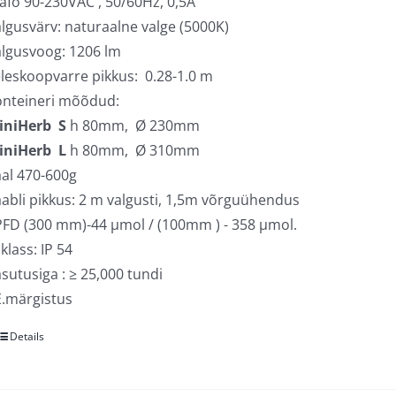
afo 90-230VAC , 50/60Hz, 0,5A
lgusvärv: naturaalne valge (5000K)
lgusvoog: 1206 lm
leskoopvarre pikkus: 0.28-1.0 m
onteineri mõõdud:
iniHerb S
h 80mm, Ø 230mm
iniHerb L
h 80mm, Ø 310mm
al 470-600g
abli pikkus: 2 m valgusti, 1,5m võrguühendus
FD (300 mm)-44 µmol / (100mm ) - 358 µmol.
 klass: IP 54
sutusiga : ≥ 25,000 tundi
.märgistus
Details
Sellel
tootel
on