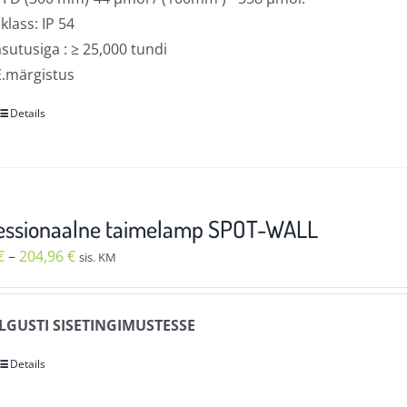
 klass: IP 54
sutusiga : ≥ 25,000 tundi
.märgistus
Details
Sellel
tootel
on
mitu
varianti.
essionaalne taimelamp SPOT-WALL
Valikuid
Hinnavahemik:
€
–
204,96
€
sis. KM
saab
104,92 €
teha
kuni
tootelehel.
LGUSTI SISETINGIMUSTESSE
204,96 €
Details
Sellel
tootel