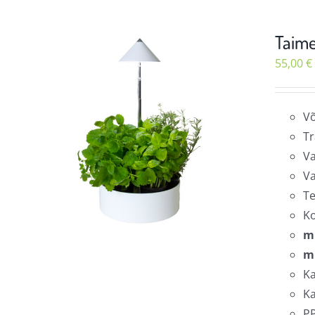
Taime
55,00
€
Võ
Tr
Va
Va
Te
K
m
m
Ka
Ka
PP