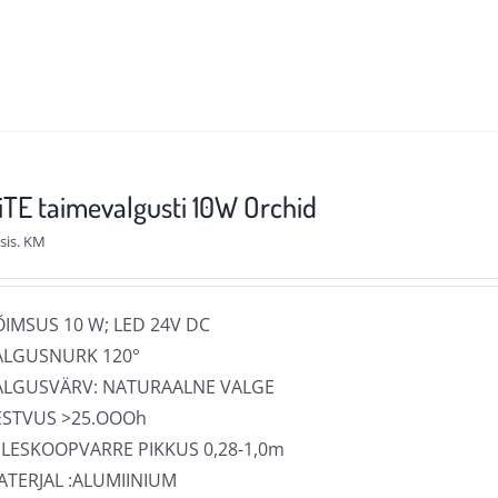
on
mitu
varianti.
Valikuid
saab
teha
TE taimevalgusti 10W Orchid
tootelehel.
sis. KM
ÕIMSUS 10 W; LED 24V DC
ALGUSNURK 120°
ALGUSVÄRV: NATURAALNE VALGE
ESTVUS >25.OOOh
ELESKOOPVARRE PIKKUS 0,28-1,0m
ATERJAL :ALUMIINIUM