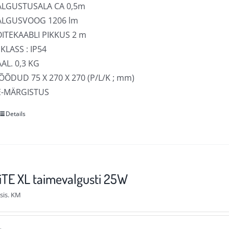
ALGUSTUSALA CA 0,5m
ALGUSVOOG 1206 lm
OITEKAABLI PIKKUS 2 m
 KLASS : IP54
AL. 0,3 KG
ÕDUD 75 X 270 X 270 (P/L/K ; mm)
E-MÄRGISTUS
Details
Sellel
tootel
on
mitu
varianti.
TE XL taimevalgusti 25W
Valikuid
sis. KM
saab
teha