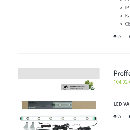
IP
Ka
CE
Vali
Proff
104,92
LED VA
Vali