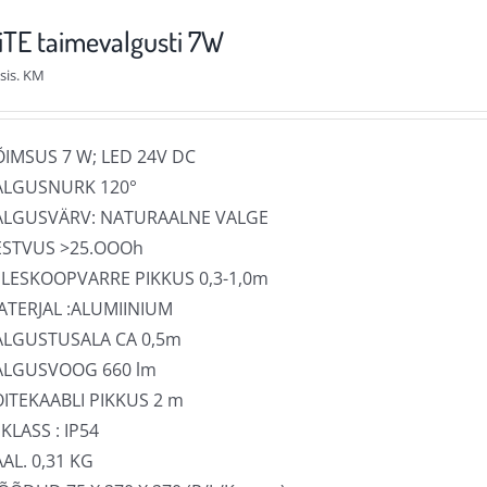
varianti.
TE taimevalgusti 7W
Valikuid
sis. KM
saab
teha
tootelehel.
ÕIMSUS 7 W; LED 24V DC
ALGUSNURK 120°
ALGUSVÄRV: NATURAALNE VALGE
ESTVUS >25.OOOh
ELESKOOPVARRE PIKKUS 0,3-1,0m
ATERJAL :ALUMIINIUM
ALGUSTUSALA CA 0,5m
ALGUSVOOG 660 lm
OITEKAABLI PIKKUS 2 m
 KLASS : IP54
AL. 0,31 KG