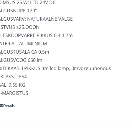
tootelehel.
ÕIMSUS 25 W; LED 24V DC
ALGUSNURK 120°
ALGUSVÄRV: NATURAALNE VALGE
ESTVUS ≥25.OOOh
ELESKOOPVARRE PIKKUS 0,4-1,7m
ATERJAL :ALUMIINIUM
ALGUSTUSALA CA 0,5m
ALGUSVOOG 660 lm
OITEKAABLI PIKKUS 3m led lamp, 3mvõrguühendus
 KLASS : IP54
AL. 0,65 KG
E-MÄRGISTUS
Details
Sellel
tootel
on
mitu