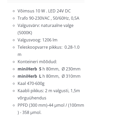
tootelehel.
Võimsus 10 W . LED 24V DC
Trafo 90-230VAC , 50/60Hz, 0,5A
Valgusvärv: naturaalne valge
(5000K)
Valgusvoog: 1206 lm
Teleskoopvarre pikkus: 0.28-1.0
m
Konteineri mõõdud:
miniHerb S
h 80mm, Ø 230mm
miniHerb L
h 80mm, Ø 310mm
Kaal 470-600g
Kaabli pikkus: 2 m valgusti, 1,5m
võrguühendus
PPFD (300 mm)-44 µmol / (100mm
) - 358 µmol.