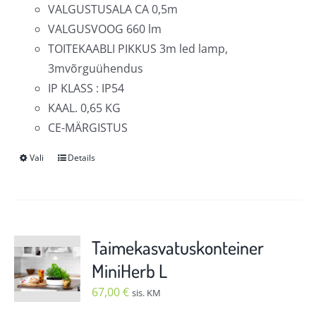
VALGUSTUSALA CA 0,5m
VALGUSVOOG 660 lm
TOITEKAABLI PIKKUS 3m led lamp,
3mvõrguühendus
IP KLASS : IP54
KAAL. 0,65 KG
CE-MÄRGISTUS
Vali
Details
Sellel
tootel
on
mitu
varianti.
Taimekasvatuskonteiner
Valikuid
MiniHerb L
saab
67,00
€
sis. KM
teha