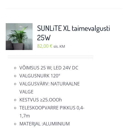
tootel
on
mitu
varianti.
SUNLiTE XL taimevalgusti
Valikuid
25W
saab
82,00
€
sis. KM
teha
tootelehel.
VÕIMSUS 25 W; LED 24V DC
VALGUSNURK 120°
VALGUSVÄRV: NATURAALNE
VALGE
KESTVUS ≥25.OOOh
TELESKOOPVARRE PIKKUS 0,4-
1,7m
MATERJAL :ALUMIINIUM