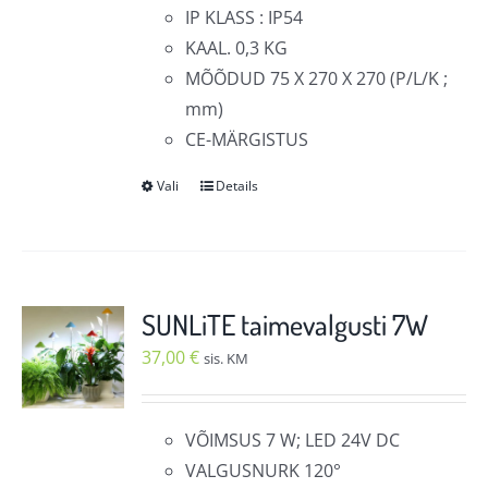
IP KLASS : IP54
KAAL. 0,3 KG
MÕÕDUD 75 X 270 X 270 (P/L/K ;
mm)
CE-MÄRGISTUS
Vali
Details
Sellel
tootel
on
mitu
varianti.
SUNLiTE taimevalgusti 7W
Valikuid
37,00
€
sis. KM
saab
teha
tootelehel.
VÕIMSUS 7 W; LED 24V DC
VALGUSNURK 120°