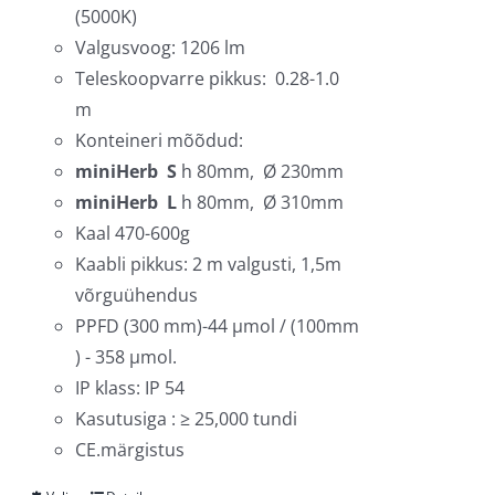
(5000K)
Valgusvoog: 1206 lm
Teleskoopvarre pikkus: 0.28-1.0
m
Konteineri mõõdud:
miniHerb S
h 80mm, Ø 230mm
miniHerb L
h 80mm, Ø 310mm
Kaal 470-600g
Kaabli pikkus: 2 m valgusti, 1,5m
võrguühendus
PPFD (300 mm)-44 µmol / (100mm
) - 358 µmol.
IP klass: IP 54
Kasutusiga : ≥ 25,000 tundi
CE.märgistus