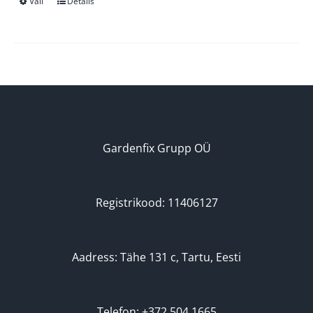
Vali
Details
Sellel
tootel
on
mitu
varianti.
Valikuid
saab
teha
Gardenfix Grupp OÜ
tootelehel.
Registrikood: 11406127
Aadress: Tähe 131 c, Tartu, Eesti
Telefon: +372 504 1665