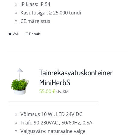
IP klass: IP 54
Kasutusiga : ≥ 25,000 tundi
CE.märgistus
Vali
Details
Sellel
tootel
on
mitu
varianti.
Taimekasvatuskonteiner
Valikuid
MiniHerbS
saab
55,00
€
sis. KM
teha
tootelehel.
Võimsus 10 W . LED 24V DC
Trafo 90-230VAC , 50/60Hz, 0,5A
Valgusvärv: naturaalne valge