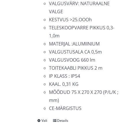
VALGUSVÄRV: NATURAALNE
VALGE
KESTVUS >25.OOOh
TELESKOOPVARRE PIKKUS 0,3-
1,0m
MATERJAL :ALUMIINIUM
VALGUSTUSALA CA 0,5m
VALGUSVOOG 660 lm
TOITEKAABLI PIKKUS 2 m
IP KLASS : IP54
KAAL. 0,31 KG
MÕÕDUD 75 X 270 X 270 (P/L/K ;
mm)
CE-MÄRGISTUS
Vali
Details
Sellel