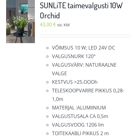
varianti.
SUNLiTE taimevalgusti 10W
Valikuid
Orchid
saab
43,00
€
sis. KM
teha
tootelehel.
VÕIMSUS 10 W; LED 24V DC
VALGUSNURK 120°
VALGUSVÄRV: NATURAALNE
VALGE
KESTVUS >25.OOOh
TELESKOOPVARRE PIKKUS 0,28-
1,0m
MATERJAL :ALUMIINIUM
VALGUSTUSALA CA 0,5m
VALGUSVOOG 1206 lm
TOITEKAABLI PIKKUS 2 m