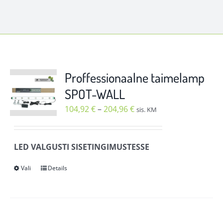
Proffessionaalne taimelamp
SPOT-WALL
Hinnavahemik:
104,92
€
–
204,96
€
sis. KM
104,92 €
kuni
LED VALGUSTI SISETINGIMUSTESSE
204,96 €
Vali
Details
Sellel
tootel
on
mitu