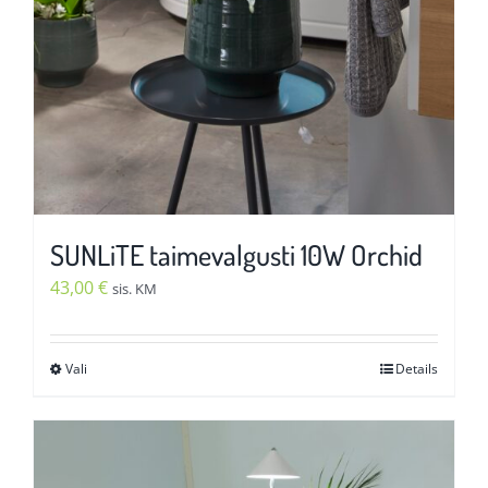
SUNLiTE taimevalgusti 10W Orchid
43,00
€
sis. KM
Vali
Details
Sellel
tootel
on
mitu