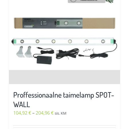
Valikuid
saab
teha
tootelehel.
Proffessionaalne taimelamp SPOT-
WALL
Hinnavahemik:
104,92
€
–
204,96
€
sis. KM
104,92 €
kuni