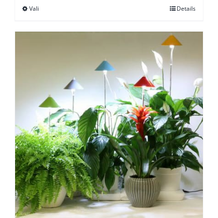
Vali
Details
Sellel
tootel
on
mitu
varianti.
Valikuid
saab
teha
tootelehel.