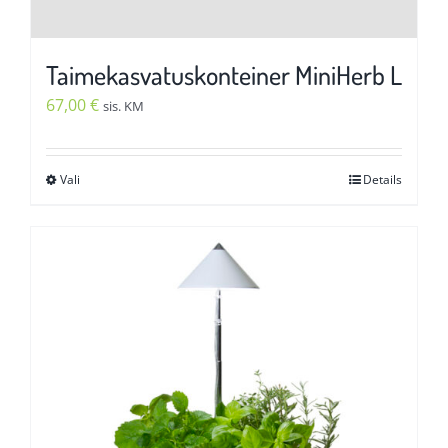
Taimekasvatuskonteiner MiniHerb L
67,00
€
sis. KM
Vali
Details
Sellel
tootel
on
mitu
varianti.
Valikuid
saab
teha
tootelehel.