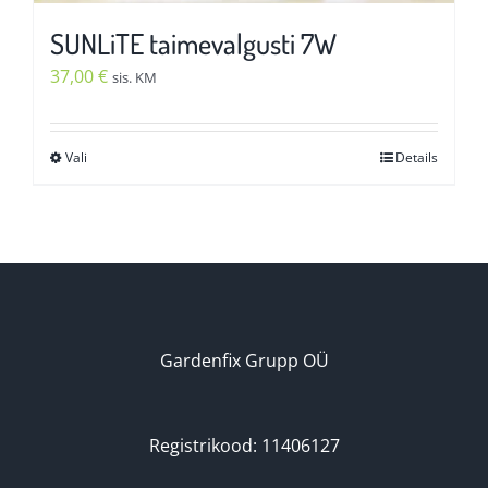
SUNLiTE taimevalgusti 7W
37,00
€
sis. KM
Vali
Details
Sellel
tootel
on
mitu
varianti.
Valikuid
saab
Gardenfix Grupp OÜ
teha
tootelehel.
Registrikood: 11406127