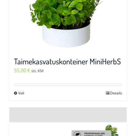
Taimekasvatuskonteiner MiniHerbS
55,00
€
sis. KM
Vali
Details
Sellel
tootel
on
mitu
varianti.