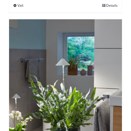
Vali
Details
Sellel
204,96 €
tootel
on
mitu
varianti.
Valikuid
saab
teha
tootelehel.