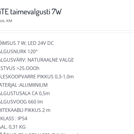
varianti.
TE taimevalgusti 7W
Valikuid
sis. KM
saab
teha
tootelehel.
ÕIMSUS 7 W; LED 24V DC
ALGUSNURK 120°
ALGUSVÄRV: NATURAALNE VALGE
ESTVUS >25.OOOh
ELESKOOPVARRE PIKKUS 0,3-1,0m
ATERJAL :ALUMIINIUM
ALGUSTUSALA CA 0,5m
ALGUSVOOG 660 lm
OITEKAABLI PIKKUS 2 m
 KLASS : IP54
AL. 0,31 KG