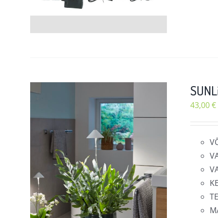
SUNLi
43,00
€
V
V
V
K
T
M