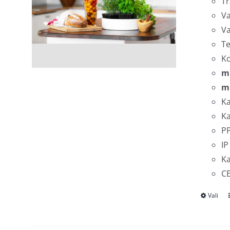
Tr
Va
Va
Te
K
m
m
Ka
Ka
PP
IP
Ka
CE
Vali