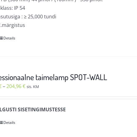
 klass: IP 54
sutusiga : ≥ 25,000 tundi
.märgistus
Details
Sellel
tootel
on
mitu
varianti.
essionaalne taimelamp SPOT-WALL
Valikuid
Hinnavahemik:
€
–
204,96
€
sis. KM
saab
104,92 €
teha
kuni
tootelehel.
LGUSTI SISETINGIMUSTESSE
204,96 €
Details
Sellel
tootel