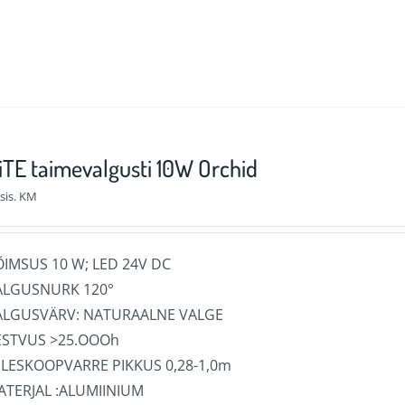
on
mitu
varianti.
Valikuid
saab
teha
TE taimevalgusti 10W Orchid
tootelehel.
sis. KM
ÕIMSUS 10 W; LED 24V DC
ALGUSNURK 120°
ALGUSVÄRV: NATURAALNE VALGE
ESTVUS >25.OOOh
ELESKOOPVARRE PIKKUS 0,28-1,0m
ATERJAL :ALUMIINIUM