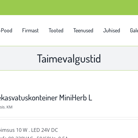
-Pood
Firmast
Tooted
Teenused
Juhised
Gale
Taimevalgustid
kasvatuskonteiner MiniHerb L
sis. KM
imsus 10 W . LED 24V DC