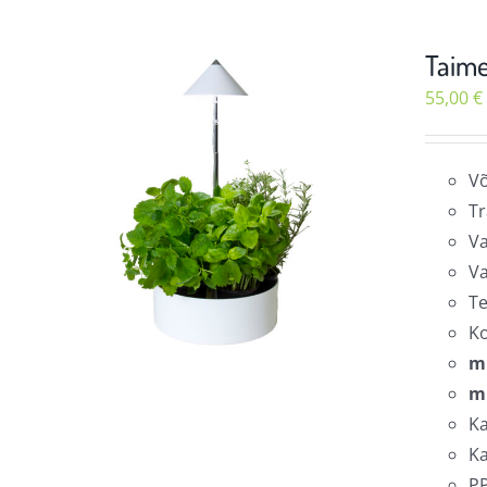
Taime
55,00
€
Võ
Tr
Va
Va
Te
K
m
m
Ka
Ka
PP