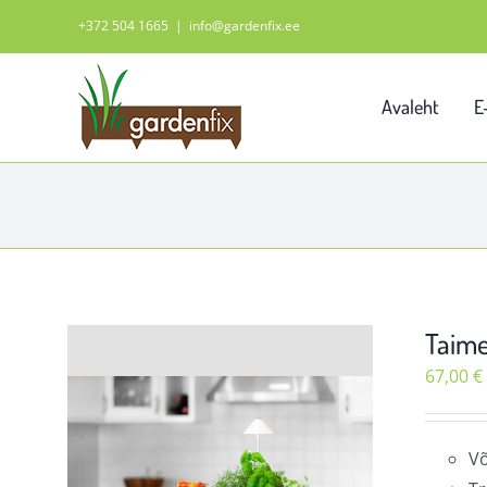
Skip
+372 504 1665
|
info@gardenfix.ee
to
content
Avaleht
E
Taime
67,00
€
Võ