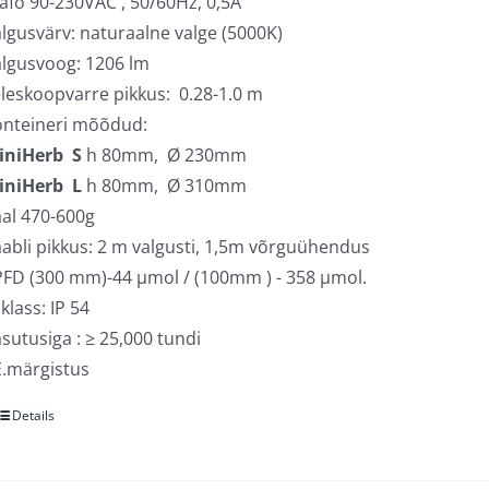
afo 90-230VAC , 50/60Hz, 0,5A
lgusvärv: naturaalne valge (5000K)
lgusvoog: 1206 lm
leskoopvarre pikkus: 0.28-1.0 m
onteineri mõõdud:
iniHerb S
h 80mm, Ø 230mm
iniHerb L
h 80mm, Ø 310mm
al 470-600g
abli pikkus: 2 m valgusti, 1,5m võrguühendus
FD (300 mm)-44 µmol / (100mm ) - 358 µmol.
 klass: IP 54
sutusiga : ≥ 25,000 tundi
.märgistus
Details
Sellel
tootel
on