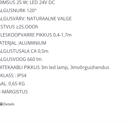
tootelehel.
ÕIMSUS 25 W; LED 24V DC
ALGUSNURK 120°
ALGUSVÄRV: NATURAALNE VALGE
ESTVUS ≥25.OOOh
ELESKOOPVARRE PIKKUS 0,4-1,7m
ATERJAL :ALUMIINIUM
ALGUSTUSALA CA 0,5m
ALGUSVOOG 660 lm
OITEKAABLI PIKKUS 3m led lamp, 3mvõrguühendus
 KLASS : IP54
AL. 0,65 KG
E-MÄRGISTUS
Details
Sellel
tootel
on
mitu