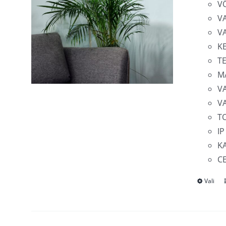
V
V
V
K
T
M
V
V
T
IP
KA
C
Vali