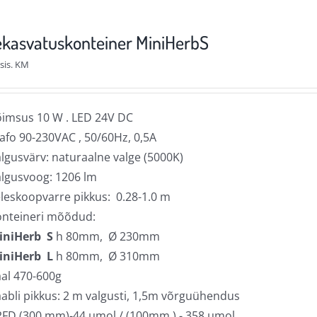
mitu
varianti.
kasvatuskonteiner MiniHerbS
Valikuid
sis. KM
saab
teha
tootelehel.
imsus 10 W . LED 24V DC
afo 90-230VAC , 50/60Hz, 0,5A
lgusvärv: naturaalne valge (5000K)
lgusvoog: 1206 lm
leskoopvarre pikkus: 0.28-1.0 m
onteineri mõõdud:
iniHerb S
h 80mm, Ø 230mm
iniHerb L
h 80mm, Ø 310mm
al 470-600g
abli pikkus: 2 m valgusti, 1,5m võrguühendus
FD (300 mm)-44 µmol / (100mm ) - 358 µmol.