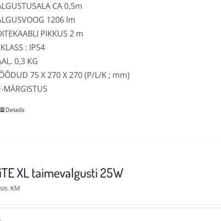
ALGUSTUSALA CA 0,5m
ALGUSVOOG 1206 lm
OITEKAABLI PIKKUS 2 m
 KLASS : IP54
AL. 0,3 KG
ÕDUD 75 X 270 X 270 (P/L/K ; mm)
E-MÄRGISTUS
Details
Sellel
tootel
on
mitu
varianti.
TE XL taimevalgusti 25W
Valikuid
sis. KM
saab
teha