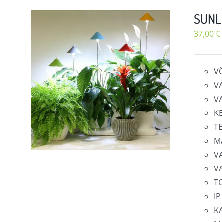
SUNLi
37,00
€
V
V
V
K
T
M
V
V
T
IP
KA