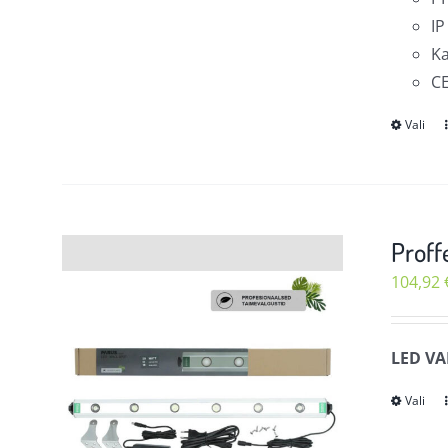
IP
Ka
CE
Vali
Proff
104,92
LED VA
Vali