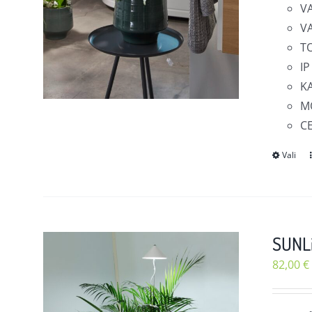
V
V
T
IP
KA
MÕ
C
Vali
SUNLi
82,00
€