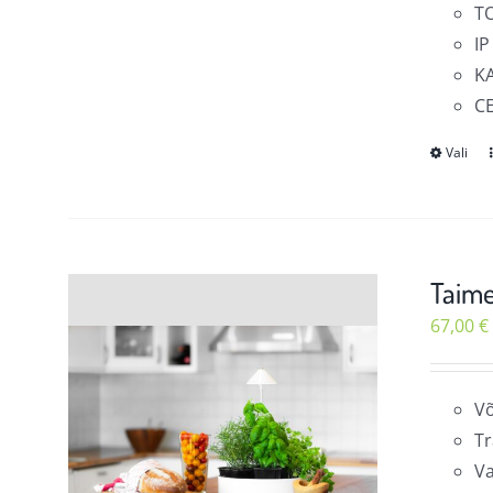
T
IP
KA
C
Vali
Taime
67,00
€
Võ
Tr
Va