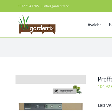
Skip
+372 504 1665
|
info@gardenfix.ee
to
content
Avaleht
E
Proff
104,92
LED VA