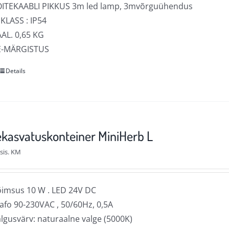
OITEKAABLI PIKKUS 3m led lamp, 3mvõrguühendus
 KLASS : IP54
AL. 0,65 KG
E-MÄRGISTUS
Details
Sellel
tootel
on
mitu
varianti.
kasvatuskonteiner MiniHerb L
Valikuid
sis. KM
saab
teha
tootelehel.
imsus 10 W . LED 24V DC
afo 90-230VAC , 50/60Hz, 0,5A
lgusvärv: naturaalne valge (5000K)