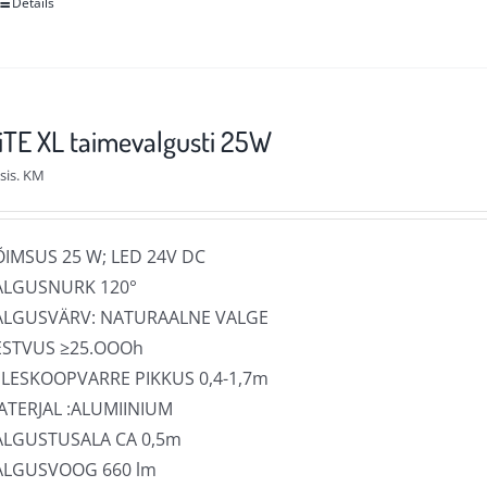
Details
Sellel
tootel
on
mitu
varianti.
TE XL taimevalgusti 25W
Valikuid
sis. KM
saab
teha
tootelehel.
ÕIMSUS 25 W; LED 24V DC
ALGUSNURK 120°
ALGUSVÄRV: NATURAALNE VALGE
ESTVUS ≥25.OOOh
ELESKOOPVARRE PIKKUS 0,4-1,7m
ATERJAL :ALUMIINIUM
ALGUSTUSALA CA 0,5m
ALGUSVOOG 660 lm