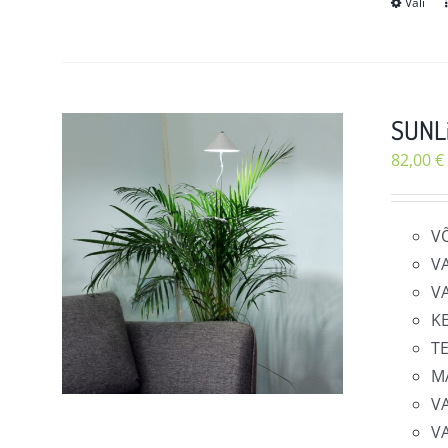
Vali
SUNLi
82,00
€
V
V
V
K
T
M
V
V