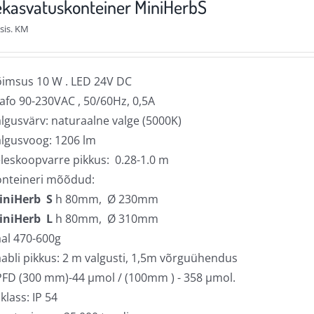
kasvatuskonteiner MiniHerbS
Valikuid
sis. KM
saab
teha
tootelehel.
imsus 10 W . LED 24V DC
afo 90-230VAC , 50/60Hz, 0,5A
lgusvärv: naturaalne valge (5000K)
lgusvoog: 1206 lm
leskoopvarre pikkus: 0.28-1.0 m
onteineri mõõdud:
iniHerb S
h 80mm, Ø 230mm
iniHerb L
h 80mm, Ø 310mm
al 470-600g
abli pikkus: 2 m valgusti, 1,5m võrguühendus
FD (300 mm)-44 µmol / (100mm ) - 358 µmol.
 klass: IP 54