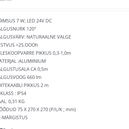
saab
teha
tootelehel.
ÕIMSUS 7 W; LED 24V DC
ALGUSNURK 120°
ALGUSVÄRV: NATURAALNE VALGE
ESTVUS >25.OOOh
ELESKOOPVARRE PIKKUS 0,3-1,0m
ATERJAL :ALUMIINIUM
ALGUSTUSALA CA 0,5m
ALGUSVOOG 660 lm
OITEKAABLI PIKKUS 2 m
 KLASS : IP54
AL. 0,31 KG
ÕDUD 75 X 270 X 270 (P/L/K ; mm)
E-MÄRGISTUS