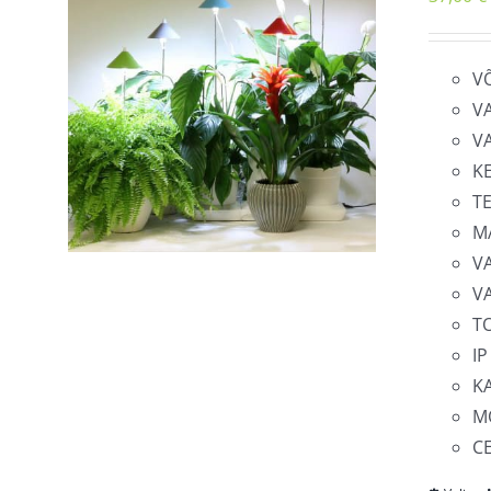
V
V
V
K
T
M
V
V
T
IP
KA
MÕ
C