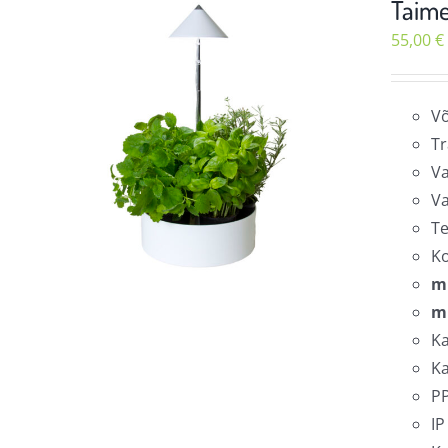
Taime
55,00
€
Võ
Tr
Va
Va
Te
K
m
m
Ka
Ka
PP
IP