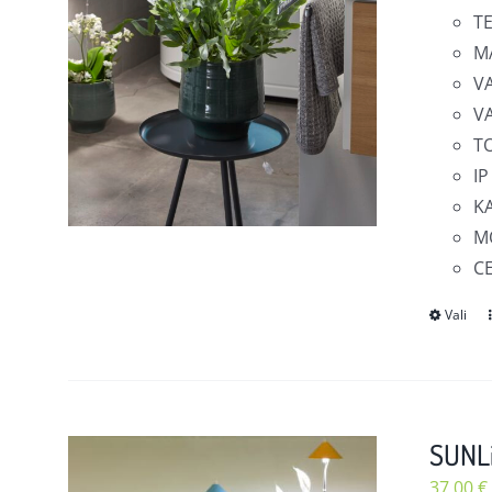
T
M
V
V
T
IP
KA
MÕ
C
Vali
SUNLi
37,00
€