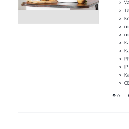
Va
Te
K
m
m
Ka
Ka
PP
IP
Ka
CE
Vali