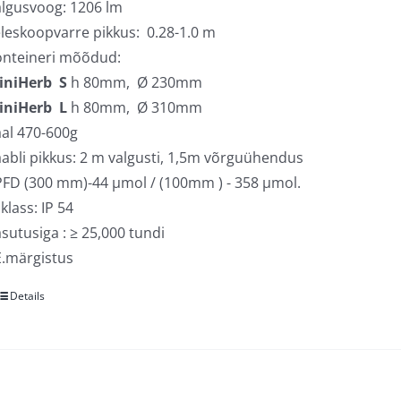
lgusvoog: 1206 lm
leskoopvarre pikkus: 0.28-1.0 m
onteineri mõõdud:
iniHerb S
h 80mm, Ø 230mm
iniHerb L
h 80mm, Ø 310mm
al 470-600g
abli pikkus: 2 m valgusti, 1,5m võrguühendus
FD (300 mm)-44 µmol / (100mm ) - 358 µmol.
 klass: IP 54
sutusiga : ≥ 25,000 tundi
.märgistus
Details
Sellel
tootel
on
mitu
varianti.