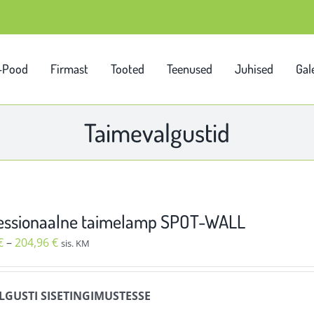
-Pood
Firmast
Tooted
Teenused
Juhised
Gale
Taimevalgustid
essionaalne taimelamp SPOT-WALL
Hinnavahemik:
€
–
204,96
€
sis. KM
104,92 €
kuni
LGUSTI SISETINGIMUSTESSE
204,96 €