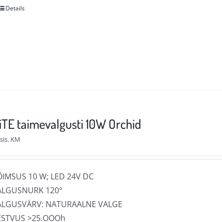
Details
Sellel
tootel
on
mitu
varianti.
Valikuid
saab
teha
TE taimevalgusti 10W Orchid
tootelehel.
sis. KM
ÕIMSUS 10 W; LED 24V DC
ALGUSNURK 120°
ALGUSVÄRV: NATURAALNE VALGE
ESTVUS >25.OOOh