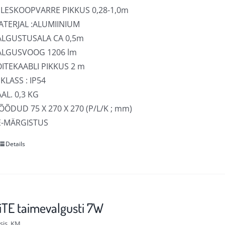
ELESKOOPVARRE PIKKUS 0,28-1,0m
ATERJAL :ALUMIINIUM
ALGUSTUSALA CA 0,5m
ALGUSVOOG 1206 lm
OITEKAABLI PIKKUS 2 m
 KLASS : IP54
AL. 0,3 KG
ÕDUD 75 X 270 X 270 (P/L/K ; mm)
E-MÄRGISTUS
Details
Sellel
tootel
on
mitu
varianti.
TE taimevalgusti 7W
Valikuid
sis. KM