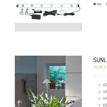
Vali
SUNLi
43,00
€
V
V
V
K