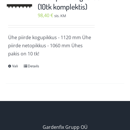
Valikuid
(10tk komplektis)
saab
98,40
€
sis. KM
teha
tootelehel.
Ühe piirde kogupikkus - 1120 mm Ühe
piirde netopikkus - 1060 mm Ühes
pakis on 10 tk!
Vali
Details
Sellel
tootel
on
mitu
varianti.
Valikuid
saab
teha
Gardenfix Grupp OÜ