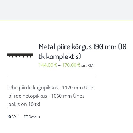
Metallpiire kõrgus 190 mm (10
tk komplektis)
Hinnavahemik:
144,00
€
–
170,00
€
sis. KM
144,00 €
kuni
Ühe piirde kogupikkus - 1120 mm Ühe
170,00 €
piirde netopikkus - 1060 mm Ühes
pakis on 10 tk!
Vali
Details
Sellel
tootel