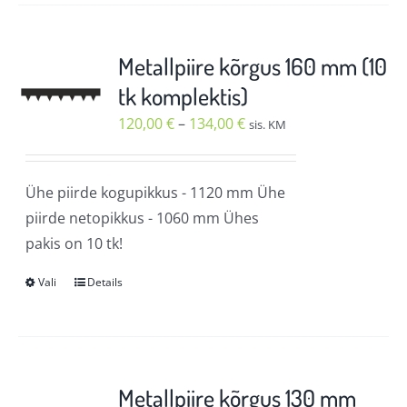
on
mitu
varianti.
Metallpiire kõrgus 160 mm (10
Valikuid
tk komplektis)
saab
Hinnavahemik:
120,00
€
–
134,00
€
sis. KM
teha
120,00 €
tootelehel.
kuni
Ühe piirde kogupikkus - 1120 mm Ühe
134,00 €
piirde netopikkus - 1060 mm Ühes
pakis on 10 tk!
Vali
Details
Sellel
tootel
on
mitu
varianti.
Metallpiire kõrgus 130 mm