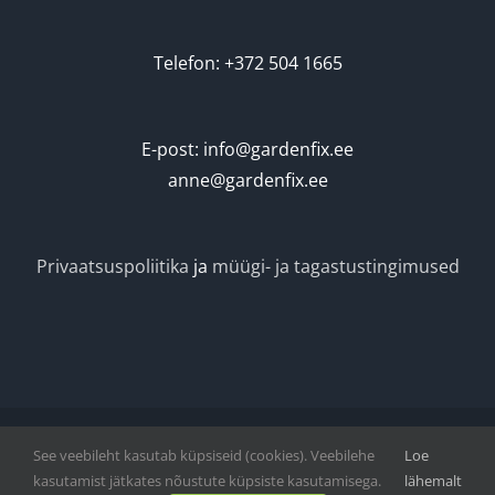
Telefon: +372 504 1665
E-post: info@gardenfix.ee
anne@gardenfix.ee
Privaatsuspoliitika
ja
müügi- ja tagastustingimused
See veebileht kasutab küpsiseid (cookies). Veebilehe
Loe
Vihmategija
| Copyright © 2020-2022. All Rights Reserved.
kasutamist jätkates nõustute küpsiste kasutamisega.
lähemalt