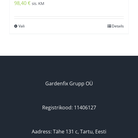
98,40
€
sis. KM
Vali
Details
Sellel
tootel
on
mitu
varianti.
Valikuid
saab
Gardenfix Grupp OÜ
teha
tootelehel.
Registrikood: 11406127
Aadress: Tähe 131 c, Tartu, Eesti