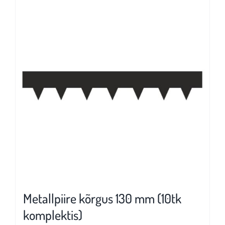
mitu
varianti.
Valikuid
saab
teha
tootelehel.
Metallpiire kõrgus 130 mm (10tk
komplektis)