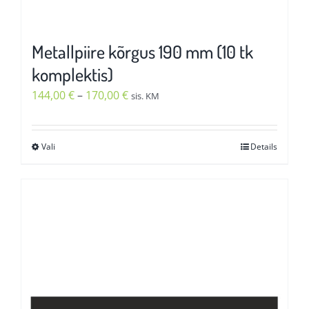
Metallpiire kõrgus 190 mm (10 tk
komplektis)
Hinnavahemik:
144,00
€
–
170,00
€
sis. KM
144,00 €
kuni
Vali
Details
Sellel
170,00 €
tootel
on
mitu
varianti.
Valikuid
saab
teha
tootelehel.