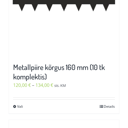
Metallpiire kõrgus 160 mm (10 tk
komplektis)
Hinnavahemik:
120,00
€
–
134,00
€
sis. KM
120,00 €
kuni
Vali
Details
Sellel
134,00 €
tootel
on