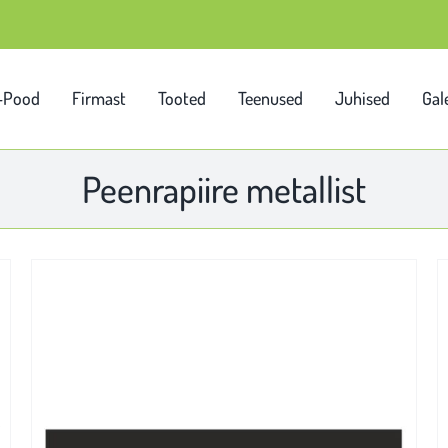
-Pood
Firmast
Tooted
Teenused
Juhised
Gale
Peenrapiire metallist