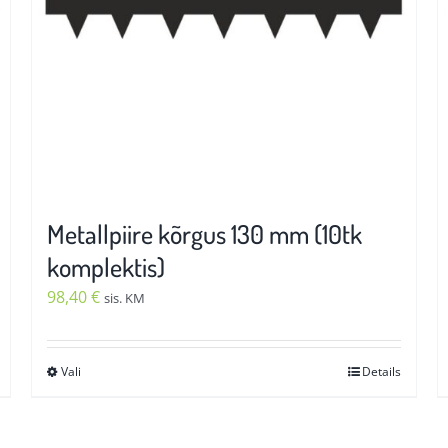
Metallpiire kõrgus 130 mm (10tk
komplektis)
98,40
€
sis. KM
Vali
Details
Sellel
tootel
on