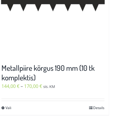
Metallpiire kõrgus 190 mm (10 tk
komplektis)
Hinnavahemik:
144,00
€
–
170,00
€
sis. KM
144,00 €
kuni
Vali
Details
Sellel
170,00 €
tootel
on