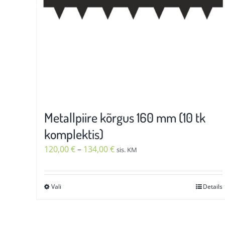
Metallpiire kõrgus 160 mm (10 tk
komplektis)
Hinnavahemik:
120,00
€
–
134,00
€
sis. KM
120,00 €
kuni
Vali
Details
Sellel
134,00 €
tootel
on